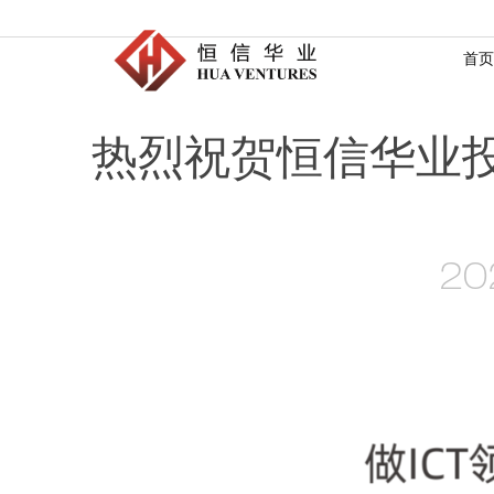
首页
热烈祝贺恒信华业投
20